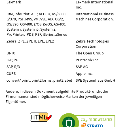
Lexmark
Lexmark International,
Inc.
IBM, InfoPrint, AFP, AFCCU, RS/6000,
International Business
S/370, PSF, MVS, VM, VSE, AIX, OS/2,
Machines Corporation.
OS/390, OS/400, z/OS, i5/OS, AS/400,
System i, System i5, System z,
ProPrinter, IPDS, PSF, iSeries, zSeries
Zebra, ZPL, ZPL II, EPL, EPL2
Zebra Technologies
Corporation
UNIX
The Open Group
IGP, PGL
Printronix Inc.
SAP, R/3
SAP AG
CUPS
Apple Inc.
convert4print, print2forms, print2label
SPE Systemhaus GmbH
Andere, in diesem Dokument aufgeführte Produkt- und/oder
Firmennamen sind möglicherweise Marken der jeweiligen
Eigentümer.