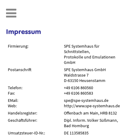

Impressum
Firmierung:
SPE Systemhaus für
Schnittstellen,
Protokolle und Emulationen
GmbH
Postanschrift
SPE Systemhaus GmbH
Waldstrasse 7
D-63150 Heusenstamm
Telefon:
+49 6106 860560
Fax:
+49 6106 860583
EMail:
spe@spe-systemhaus.de
Web:
http://www.spe-systemhaus.de
Handelsregister:
Offenbach am Main, HRB 8132
Geschäftsführer:
Dipl. Inform. Volker Süßmann,
Bad Homburg
Umsatzsteuer-ID-Nr.:
DE 113585835